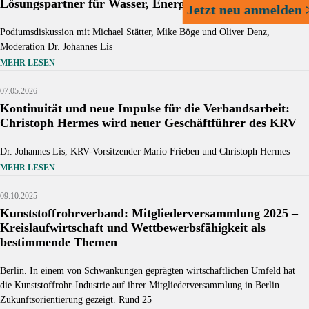
Lösungspartner für Wasser, Energie und Transformation
Jetzt neu anmelden 
Podiumsdiskussion mit Michael Stätter, Mike Böge und Oliver Denz,
Moderation Dr. Johannes Lis
MEHR LESEN
Source: krv
07.05.2026
Kontinuität und neue Impulse für die Verbandsarbeit:
Christoph Hermes wird neuer Geschäftführer des KRV
Dr. Johannes Lis, KRV-Vorsitzender Mario Frieben und Christoph Hermes
MEHR LESEN
09.10.2025
Kunststoffrohrverband: Mitgliederversammlung 2025 –
Kreislaufwirtschaft und Wettbewerbsfähigkeit als
bestimmende Themen
Berlin. In einem von Schwankungen geprägten wirtschaftlichen Umfeld hat
die Kunststoffrohr-Industrie auf ihrer Mitgliederversammlung in Berlin
Zukunftsorientierung gezeigt. Rund 25
Source: © https://krv.de