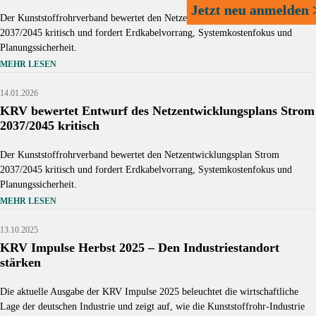
Jetzt neu anmelden 
Der Kunststoffrohrverband bewertet den Netzentwicklungsplan Strom
2037/2045 kritisch und fordert Erdkabelvorrang, Systemkostenfokus und
Planungssicherheit.
MEHR LESEN
Source: Klaus Stewering
14.01.2026
KRV bewertet Entwurf des Netzentwicklungsplans Strom
2037/2045 kritisch
Der Kunststoffrohrverband bewertet den Netzentwicklungsplan Strom
2037/2045 kritisch und fordert Erdkabelvorrang, Systemkostenfokus und
Planungssicherheit.
MEHR LESEN
Source:
wavin
13.10.2025
KRV Impulse Herbst 2025 – Den Industriestandort
stärken
Die aktuelle Ausgabe der KRV Impulse 2025 beleuchtet die wirtschaftliche
Lage der deutschen Industrie und zeigt auf, wie die Kunststoffrohr-Industrie