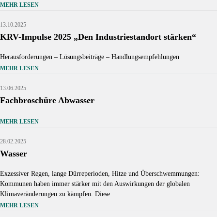
MEHR LESEN
Source: KRV
13.10.2025
KRV-Impulse 2025 „Den Industriestandort stärken“
Herausforderungen – Lösungsbeiträge – Handlungsempfehlungen
MEHR LESEN
13.06.2025
Fachbroschüre Abwasser
Source: krv
MEHR LESEN
28.02.2025
Wasser
Source: © https://krv.de
Exzessiver Regen, lange Dürreperioden, Hitze und Überschwemmungen:
Kommunen haben immer stärker mit den Auswirkungen der globalen
Klimaveränderungen zu kämpfen. Diese
MEHR LESEN
Source:
KRV