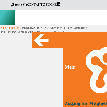
KONTAKT
SUCHE
Me
Zum
STARTSEITE
>
PUBLIKATIONEN
>
KRV POSITIONSPAPIERE
>
Source: ©Victor Bert
POSITIONSPAPIER ZUM SONDERVERMÖGEN
Inhalt
springen
Mein
Zugang für Mitglied