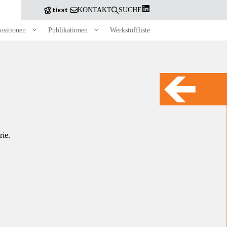
KONTAKT
SUCHE
ositionen
Publikationen
Werkstoffliste
Source: ©Naret/
rie.