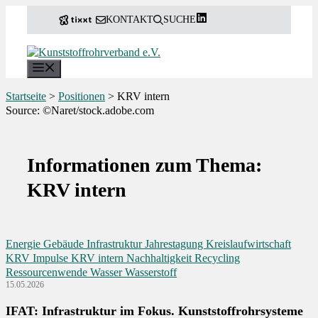
Zum
KONTAKT
SUCHE
Inhalt
springen
Menü
Startseite
>
Positionen
>
KRV intern
Source: ©Naret/stock.adobe.com
Informationen zum Thema:
KRV intern
Energie
Gebäude
Infrastruktur
Jahrestagung
Kreislaufwirtschaft
KRV Impulse
KRV intern
Nachhaltigkeit
Recycling
Ressourcenwende
Wasser
Wasserstoff
15.05.2026
IFAT: Infrastruktur im Fokus. Kunststoffrohrsysteme