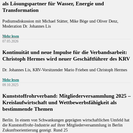
Source: krv
als Lösungspartner für Wasser, Energie und
Transformation
Podiumsdiskussion mit Michael Stätter, Mike Böge und Oliver Denz,
Moderation Dr. Johannes Lis
Mehr lesen
07.05.2026
Kontinuität und neue Impulse für die Verbandsarbeit:
Christoph Hermes wird neuer Geschäftführer des KRV
Dr. Johannes Lis, KRV-Vorsitzender Mario Frieben und Christoph Hermes
Mehr lesen
09.10.2025
Kunststoffrohrverband: Mitgliederversammlung 2025 –
Kreislaufwirtschaft und Wettbewerbsfähigkeit als
Source: © https://krv.de
bestimmende Themen
Berlin. In einem von Schwankungen geprägten wirtschaftlichen Umfeld hat
die Kunststoffrohr-Industrie auf ihrer Mitgliederversammlung in Berlin
Zukunftsorientierung gezeigt. Rund 25